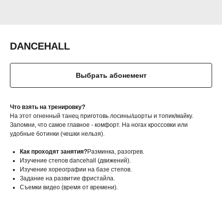
DANCEHALL
Выбрать абонемент
Что взять на тренировку?
На этот огненный танец приготовь лосины/шорты и топик/майку.
Запомни, что самое главное - комфорт. На ногах кроссовки или
удобные ботинки (чешки нельзя).
Как проходят занятия?
Разминка, разогрев.
Изучение степов dancehall (движений).
Изучение хореографии на базе степов.
Задание на развитие фристайла.
Съемки видео (время от времени).